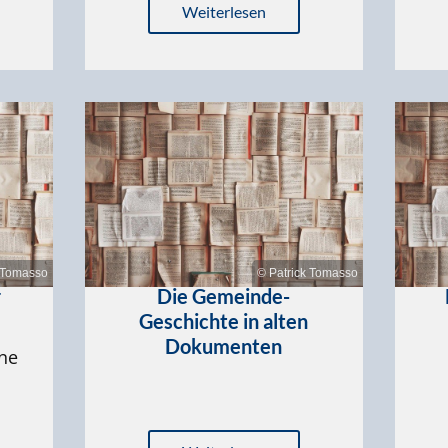
Weiterlesen
k Tomasso
© Patrick Tomasso
r
Die Gemeinde-
Geschichte in alten
Dokumenten
ine