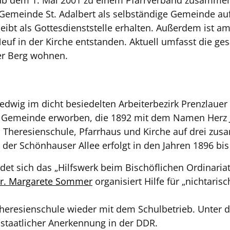
b dem 1. Mai 2001 zu einem Pfarrverband zusamme
Gemeinde St. Adalbert als selbständige Gemeinde au
bleibt als Gottesdienststelle erhalten. Außerdem ist 
uf in der Kirche entstanden. Aktuell umfasst die g
uer Berg wohnen.
Hedwig im dicht besiedelten Arbeiterbezirk Prenzlauer
ue Gemeinde erworben, die 1892 mit dem Namen Herz J
, Theresienschule, Pfarrhaus und Kirche auf drei z
 der Schönhauser Allee erfolgt in den Jahren 1896 bis
ndet sich das „Hilfswerk beim Bischöflichen Ordinari
r. Margarete Sommer
organisiert Hilfe für „nichtarisc
heresienschule wieder mit dem Schulbetrieb. Unter de
t staatlicher Anerkennung in der DDR.