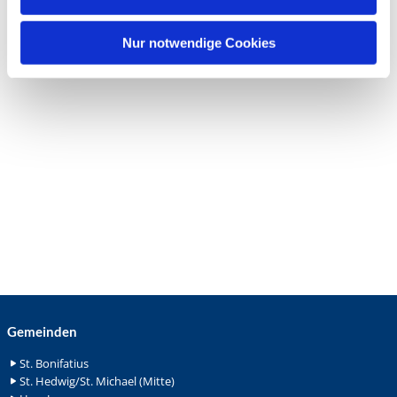
h
l
Nur notwendige Cookies
Gemeinden
St. Bonifatius
St. Hedwig/St. Michael (Mitte)