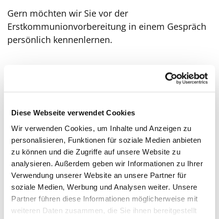
Gern möchten wir Sie vor der
Erstkommunionvorbereitung in einem Gespräch
persönlich kennenlernen.
Sie haben nun die Möglichkeit, Ihr Kind
bis zum
05.10.2026
anzumelden. Bitte tragen Sie Ihre
Kontaktdaten unter folgendem Link ein, damit wir
ein Anmeldegespräch im Zeitraum vom 14.-16.
Diese Webseite verwendet Cookies
September 2026 vereinbaren können. Wir
Wir verwenden Cookies, um Inhalte und Anzeigen zu
melden uns bei Ihnen telefonisch zurück.
personalisieren, Funktionen für soziale Medien anbieten
zu können und die Zugriffe auf unsere Website zu
analysieren. Außerdem geben wir Informationen zu Ihrer
Viele Grüße
Verwendung unserer Website an unsere Partner für
soziale Medien, Werbung und Analysen weiter. Unsere
Partner führen diese Informationen möglicherweise mit
Bernadette Heidekrüger & Michaela Lapawczyk
weiteren Daten zusammen, die Sie ihnen bereitgestellt