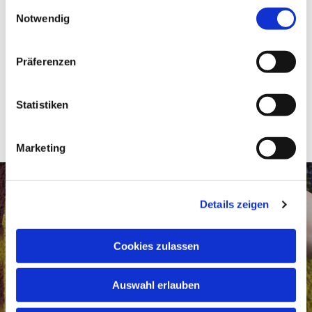
E
Notwendig
i
n
w
Präferenzen
i
l
l
Statistiken
i
g
Marketing
u
n
g
Details zeigen
s
a
u
Cookies zulassen
s
w
Auswahl erlauben
a
h