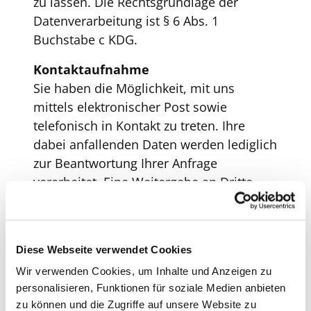
zu lassen. Die Rechtsgrundlage der
Datenverarbeitung ist § 6 Abs. 1
Buchstabe c KDG.
Kontaktaufnahme
Sie haben die Möglichkeit, mit uns
mittels elektronischer Post sowie
telefonisch in Kontakt zu treten. Ihre
dabei anfallenden Daten werden lediglich
zur Beantwortung Ihrer Anfrage
verarbeitet. Eine Weitergabe an Dritte
erfolgt nur, soweit dies für die
Bearbeitung Ihres Anliegens erforderlich
ist. Die Rechtsgrundlage für die Nutzung
Diese Webseite verwendet Cookies
Ihrer dabei anfallenden Daten ist § 6
Wir verwenden Cookies, um Inhalte und Anzeigen zu
Absatz 1 Buchstabe g Gesetz über den
personalisieren, Funktionen für soziale Medien anbieten
Kirchlichen Datenschutz. Die Pfarrei
zu können und die Zugriffe auf unsere Website zu