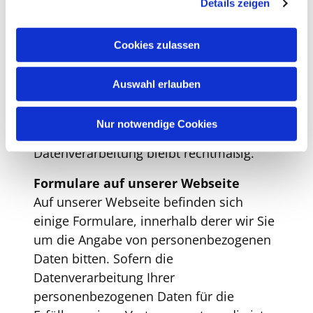
Rechtsgrundlage für die
Details zeigen
s
Datenverarbeitung ist Ihre Einwilligung.
a
u
Die Einwilligung in den Erhalt des
Cookies zulassen
s
Newsletters können Sie jederzeit mit
w
Wirkung für die Zukunft widerrufen, zum
Auswahl erlauben
a
Beispiel per E-Mail an
mail@bernhard-
h
lichtenberg.berlin
. Die bis zu Ihrem
l
Nur notwendige Cookies
Widerruf der Einwilligung erfolgte
Datenverarbeitung bleibt rechtmäßig.
Formulare auf unserer Webseite
Auf unserer Webseite befinden sich
einige Formulare, innerhalb derer wir Sie
um die Angabe von personenbezogenen
Daten bitten. Sofern die
Datenverarbeitung Ihrer
personenbezogenen Daten für die