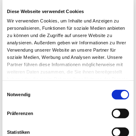
Diese Webseite verwendet Cookies
Wir verwenden Cookies, um Inhalte und Anzeigen zu
personalisieren, Funktionen für soziale Medien anbieten
zu können und die Zugriffe auf unsere Website zu
analysieren. Außerdem geben wir Informationen zu Ihrer
Verwendung unserer Website an unsere Partner für
soziale Medien, Werbung und Analysen weiter. Unsere
Partner führen diese Informationen möglicherweise mit
Nightfever
weiteren Daten zusammen, die Sie ihnen bereitgestellt
haben oder die sie im Rahmen Ihrer Nutzung der Dienste
Weiterlesen
gesammelt haben.
E
Notwendig
i
n
w
Präferenzen
i
l
l
Statistiken