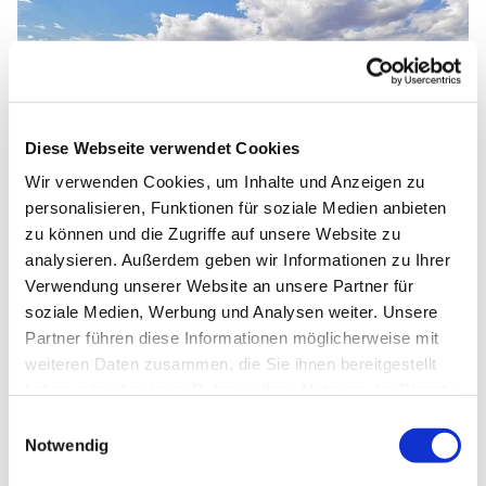
Diese Webseite verwendet Cookies
Wir verwenden Cookies, um Inhalte und Anzeigen zu
personalisieren, Funktionen für soziale Medien anbieten
zu können und die Zugriffe auf unsere Website zu
analysieren. Außerdem geben wir Informationen zu Ihrer
Verwendung unserer Website an unsere Partner für
St. Marien Liebfrauen
soziale Medien, Werbung und Analysen weiter. Unsere
Partner führen diese Informationen möglicherweise mit
Kirche mitten im Kiez
weiteren Daten zusammen, die Sie ihnen bereitgestellt
haben oder die sie im Rahmen Ihrer Nutzung der Dienste
gesammelt haben.
E
Notwendig
i
St. Michael (Kreuzberg)
n