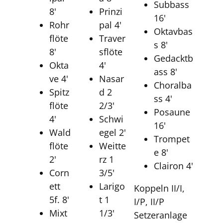
Subbass
8'
Prinzi
16'
Rohr
pal 4'
Oktavbas
flöte
Traver
s 8'
8'
sflöte
Gedacktb
Okta
4'
ass 8'
ve 4'
Nasar
Choralba
Spitz
d 2
ss 4'
flöte
2/3'
Posaune
4'
Schwi
16'
Wald
egel 2'
Trompet
flöte
Weitte
e 8'
2'
rz 1
Clairon 4'
Corn
3/5'
ett
Larigo
Koppeln II/I,
5f. 8'
t 1
I/P, II/P
Mixt
1/3'
Setzeranlage