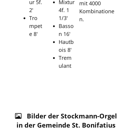
ur 5f.
Mixtur
mit 4000
2'
4f. 1
Kombinatione
Tro
1/3'
n.
mpet
Basso
e 8'
n 16'
Hautb
ois 8'
Trem
ulant
Bilder der Stockmann-Orgel

in der Gemeinde St. Bonifatius