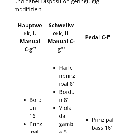
und dabei Disposition geringfügig
modifiziert.
Hauptwe
Schwellw
rk, I.
erk, II.
Pedal C-f'
Manual
Manual C-
C-g’’’
g'''
Harfe
nprinz
ipal 8'
Bordu
Bord
n 8'
un
Viola
16'
da
Prinzipal
Prinz
gamb
bass 16'
ipal
a 8'