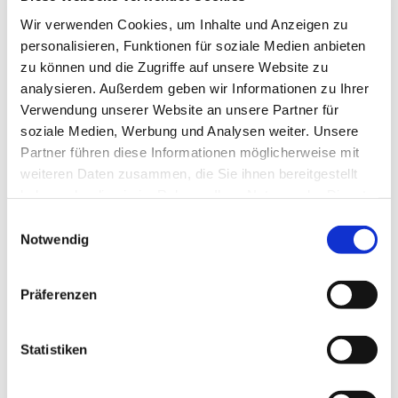
Wir verwenden Cookies, um Inhalte und Anzeigen zu
Orgeln in der Pfarrei
personalisieren, Funktionen für soziale Medien anbieten
zu können und die Zugriffe auf unsere Website zu
analysieren. Außerdem geben wir Informationen zu Ihrer
Verwendung unserer Website an unsere Partner für
soziale Medien, Werbung und Analysen weiter. Unsere
Partner führen diese Informationen möglicherweise mit
weiteren Daten zusammen, die Sie ihnen bereitgestellt
haben oder die sie im Rahmen Ihrer Nutzung der Dienste
gesammelt haben.
E
Notwendig
i
n
Stockmann-Orgel in St.
w
Präferenzen
Bonifatius
i
l
l
Statistiken
Weiterlesen
i
g