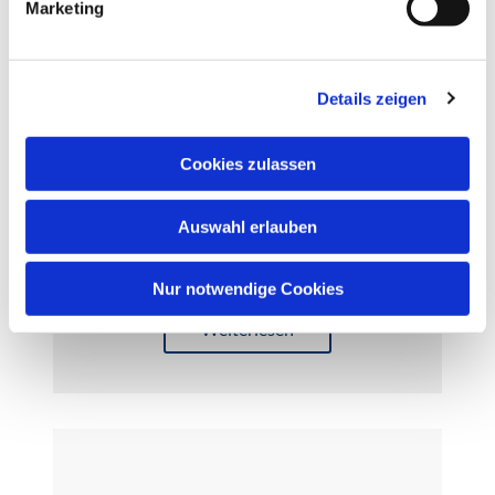
Marketing
u
n
g
Details zeigen
s
a
u
Cookies zulassen
s
w
Auswahl erlauben
a
h
Eggert-Orgel in Herz Jesu
l
Nur notwendige Cookies
Weiterlesen