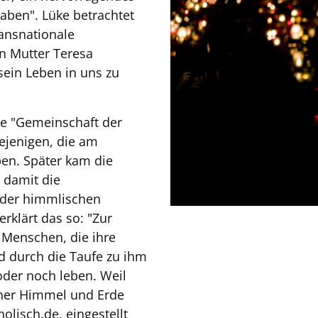
aben". Lüke betrachtet
ransnationale
en Mutter Teresa
"sein Leben in uns zu
te "Gemeinschaft der
iejenigen, die am
aben. Später kam die
 damit die
t der himmlischen
rklärt das so: "Zur
 Menschen, die ihre
d durch die Taufe zu ihm
oder noch leben. Weil
einer Himmel und Erde
lisch.de, eingestellt