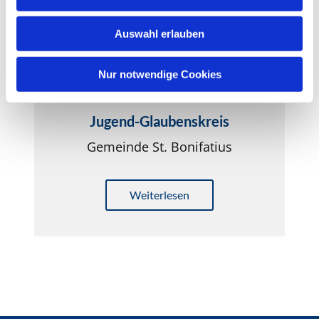
s
w
Auswahl erlauben
a
h
l
Nur notwendige Cookies
Jugend-Glaubenskreis
Gemeinde St. Bonifatius
Weiterlesen