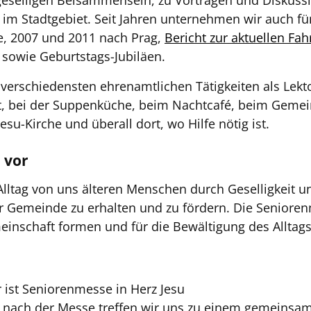
 geselligen Beisammensein, zu Vorträgen und Diskussi
im Stadtgebiet. Seit Jahren unternehmen wir auch fün
e, 2007 und 2011 nach Prag,
Bericht zur aktuellen Fah
 sowie Geburtstags-Jubiläen.
 verschiedensten ehrenamtlichen Tätigkeiten als Lek
 bei der Suppenküche, beim Nachtcafé, beim Gemeind
u-Kirche und überall dort, wo Hilfe nötig ist.
h vor
 Alltag von uns älteren Menschen durch Geselligkeit u
er Gemeinde zu erhalten und zu fördern. Die Senior
meinschaft formen und für die Bewältigung des Alltag
 ist Seniorenmesse in Herz Jesu
t nach der Messe treffen wir uns zu einem gemeinsa