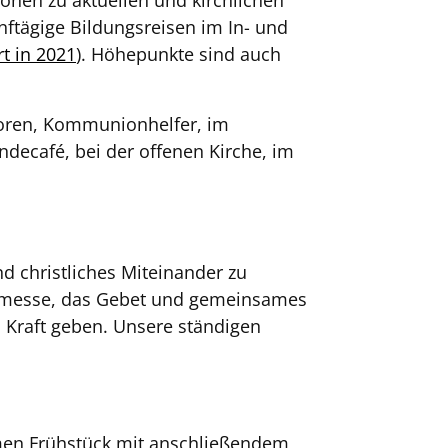
onen zu aktuellen und kirchlichen
ftägige Bildungsreisen im In- und
rt in 2021
). Höhepunkte sind auch
toren, Kommunionhelfer, im
ecafé, bei der offenen Kirche, im
nd christliches Miteinander zu
enmesse, das Gebet und gemeinsames
s Kraft geben. Unsere ständigen
men Frühstück mit anschließendem