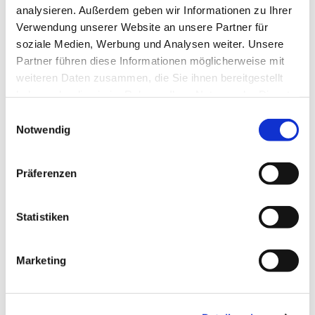
Drei Wochenenden für Paare im
analysieren. Außerdem geben wir Informationen zu Ihrer
Kloster Lankwitz
Verwendung unserer Website an unsere Partner für
soziale Medien, Werbung und Analysen weiter. Unsere
Kana-Chemin Neuf
Partner führen diese Informationen möglicherweise mit
weiteren Daten zusammen, die Sie ihnen bereitgestellt
haben oder die sie im Rahmen Ihrer Nutzung der Dienste
Weiterlesen
gesammelt haben.
E
Notwendig
i
n
w
Präferenzen
i
l
l
Statistiken
i
g
Marketing
u
n
Valentinstag
g