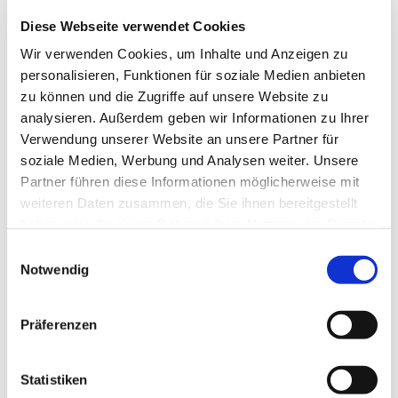
Regelmäßige Gottesdienste
Diese Webseite verwendet Cookies
Wir verwenden Cookies, um Inhalte und Anzeigen zu
Weiterlesen
personalisieren, Funktionen für soziale Medien anbieten
zu können und die Zugriffe auf unsere Website zu
analysieren. Außerdem geben wir Informationen zu Ihrer
Verwendung unserer Website an unsere Partner für
soziale Medien, Werbung und Analysen weiter. Unsere
Partner führen diese Informationen möglicherweise mit
weiteren Daten zusammen, die Sie ihnen bereitgestellt
haben oder die sie im Rahmen Ihrer Nutzung der Dienste
gesammelt haben.
E
Notwendig
i
n
St. Bonifatius
w
Präferenzen
i
l
Weiterlesen
l
Statistiken