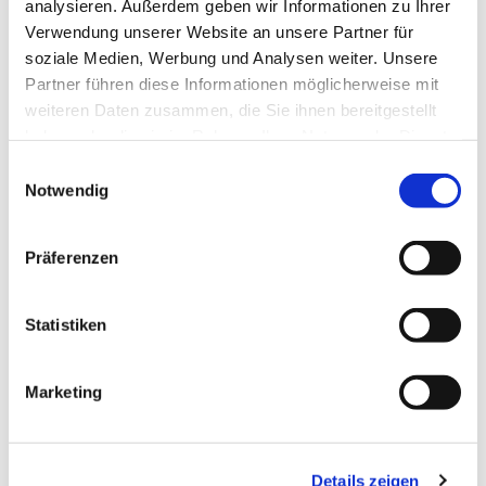
analysieren. Außerdem geben wir Informationen zu Ihrer
Verwendung unserer Website an unsere Partner für
soziale Medien, Werbung und Analysen weiter. Unsere
Partner führen diese Informationen möglicherweise mit
weiteren Daten zusammen, die Sie ihnen bereitgestellt
haben oder die sie im Rahmen Ihrer Nutzung der Dienste
gesammelt haben.
E
Notwendig
i
n
w
Präferenzen
i
l
Erstkommunion
l
Statistiken
i
Weiterlesen
g
Marketing
u
n
g
Details zeigen
s