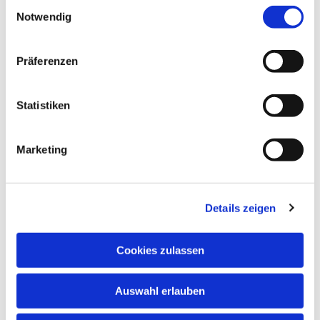
E
Notwendig
i
n
w
Präferenzen
i
l
KBT
l
Statistiken
i
Kinderbibeltag
g
Marketing
u
n
Weiterlesen
g
Details zeigen
s
a
u
Cookies zulassen
s
w
Auswahl erlauben
a
h