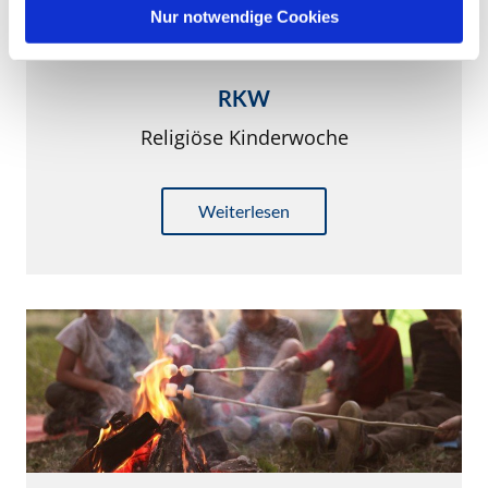
l
Nur notwendige Cookies
RKW
Religiöse Kinderwoche
Weiterlesen