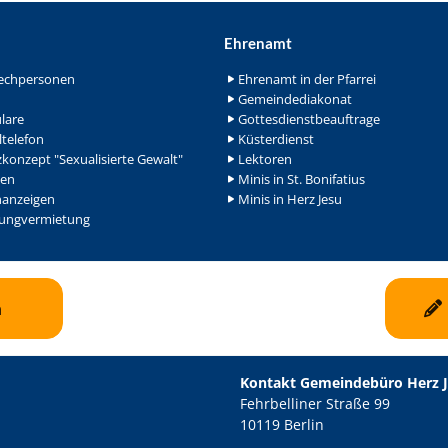
Ehrenamt
echpersonen
Ehrenamt in der Pfarrei
Gemeindediakonat
lare
Gottesdienstbeauftrage
ltelefon
Küsterdienst
konzept "Sexualisierte Gewalt"
Lektoren
en
Minis in St. Bonifatius
nanzeigen
Minis in Herz Jesu
ngvermietung
n
Kontakt Gemeindebüro Herz 
Fehrbelliner Straße 99
10119 Berlin