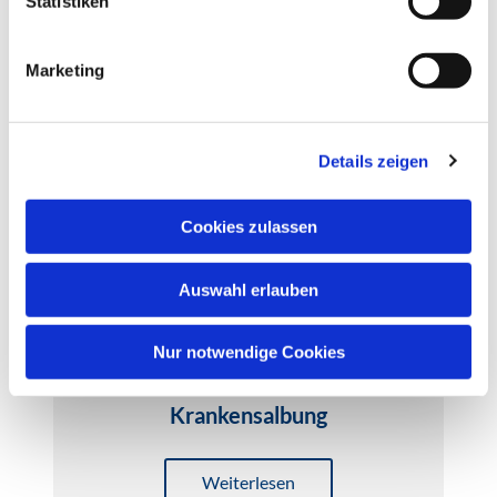
l
Statistiken
i
Firmung
g
Marketing
u
Weiterlesen
n
g
Details zeigen
s
a
u
Cookies zulassen
s
w
Auswahl erlauben
a
h
l
Nur notwendige Cookies
Krankensalbung
Weiterlesen