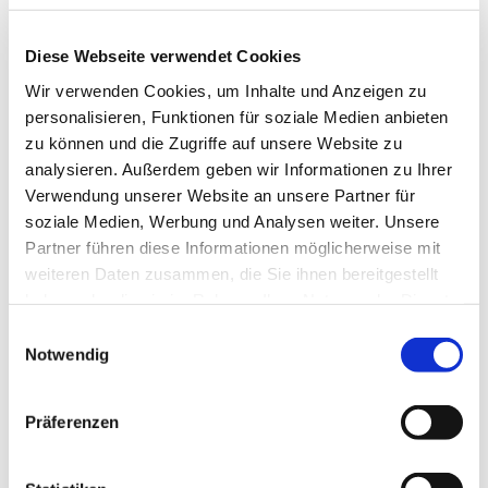
Diese Webseite verwendet Cookies
Wir verwenden Cookies, um Inhalte und Anzeigen zu
personalisieren, Funktionen für soziale Medien anbieten
Erstkommunion
zu können und die Zugriffe auf unsere Website zu
analysieren. Außerdem geben wir Informationen zu Ihrer
Verwendung unserer Website an unsere Partner für
Weiterlesen
soziale Medien, Werbung und Analysen weiter. Unsere
Partner führen diese Informationen möglicherweise mit
weiteren Daten zusammen, die Sie ihnen bereitgestellt
haben oder die sie im Rahmen Ihrer Nutzung der Dienste
gesammelt haben.
E
Notwendig
i
n
w
Präferenzen
i
l