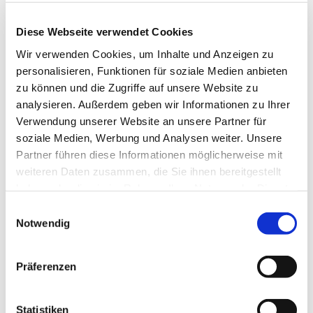
Diese Webseite verwendet Cookies
Wir verwenden Cookies, um Inhalte und Anzeigen zu
Ansprechpersonen
personalisieren, Funktionen für soziale Medien anbieten
zu können und die Zugriffe auf unsere Website zu
Hauptamtliche Mitarbeiter in der
analysieren. Außerdem geben wir Informationen zu Ihrer
Pfarrei Bernhard Lichtenberg
Verwendung unserer Website an unsere Partner für
soziale Medien, Werbung und Analysen weiter. Unsere
Partner führen diese Informationen möglicherweise mit
Weiterlesen
weiteren Daten zusammen, die Sie ihnen bereitgestellt
haben oder die sie im Rahmen Ihrer Nutzung der Dienste
gesammelt haben.
E
Notwendig
i
n
w
Präferenzen
i
l
l
Statistiken