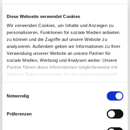
Stefan Golisch (Mitglied im Finanzausschuss,
2023 nachgerückt, Gem. Herz Jesu)
Peter Mergenthal (Verwaltungsleiter,
Diese Webseite verwendet Cookies
beratendes Mitglied)
Wir verwenden Cookies, um Inhalte und Anzeigen zu
personalisieren, Funktionen für soziale Medien anbieten
* = Sonderregelung nach Gründung der neuen
zu können und die Zugriffe auf unsere Website zu
Pfarrei: Diese Mitglieder wurden
2020 vom
analysieren. Außerdem geben wir Informationen zu Ihrer
Erzbischof bestellt
auf Vorschlag
Verwendung unserer Website an unsere Partner für
soziale Medien, Werbung und Analysen weiter. Unsere
der
Kirchenvorstände der ehemaligen
Partner führen diese Informationen möglicherweise mit
Pfarrgemeinden.
weiteren Daten zusammen, die Sie ihnen bereitgestellt
haben oder die sie im Rahmen Ihrer Nutzung der Dienste
gesammelt haben.
E
Notwendig
i
n
w
Präferenzen
i
Gremien
l