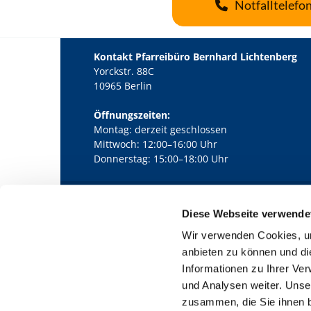
Notfalltelefo
Kontakt Pfarreibüro Bernhard Lichtenberg
Yorckstr. 88C
10965 Berlin
Öffnungszeiten:
Montag: derzeit geschlossen
Mittwoch: 12:00–16:00 Uhr
Donnerstag: 15:00–18:00 Uhr
Diese Webseite verwende
Kath. Kirchengemeinde Pfarrei Bernha

Wir verwenden Cookies, um
anbieten zu können und di
Informationen zu Ihrer Ve
und Analysen weiter. Unse
zusammen, die Sie ihnen b