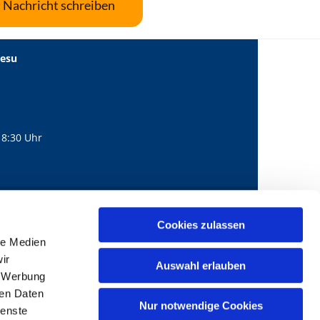
Nachricht schreiben
Jesu
18:30 Uhr
560
mail@bernhard-lichtenberg.berlin
Cookies zulassen

le Medien
ir
Auswahl erlauben
, Werbung
ren Daten
Nur notwendige Cookies
ienste