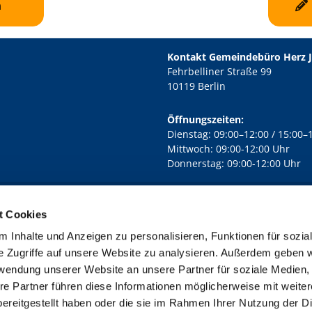
n
Kontakt Gemeindebüro Herz 
Fehrbelliner Straße 99
10119 Berlin
Öffnungszeiten:
Dienstag: 09:00–12:00 / 15:00–
Mittwoch: 09:00-12:00 Uhr
Donnerstag: 09:00-12:00 Uhr
t Cookies
rd Lichtenberg Berlin-Mitte · Yorckstr. 88C, 10965 Berlin
030 7890

 Inhalte und Anzeigen zu personalisieren, Funktionen für sozia
Kontaktinformationen
Impressum
e Zugriffe auf unsere Website zu analysieren. Außerdem geben w
rwendung unserer Website an unsere Partner für soziale Medien
re Partner führen diese Informationen möglicherweise mit weite
ereitgestellt haben oder die sie im Rahmen Ihrer Nutzung der D