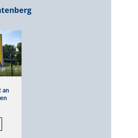
htenberg
t an
len