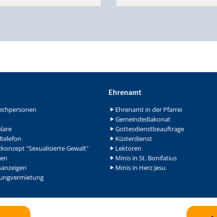
Ehrenamt
echpersonen
Ehrenamt in der Pfarrei
Gemeindediakonat
lare
Gottesdienstbeauftrage
ltelefon
Küsterdienst
konzept "Sexualisierte Gewalt"
Lektoren
en
Minis in St. Bonifatius
nanzeigen
Minis in Herz Jesu
ngvermietung