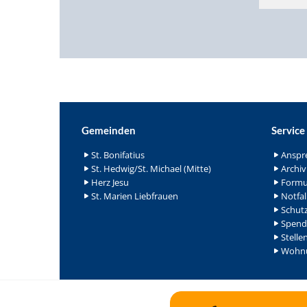
Gemeinden
Service
St. Bonifatius
Anspr
St. Hedwig/St. Michael (Mitte)
Archiv
Herz Jesu
Formu
St. Marien Liebfrauen
Notfal
Schutz
Spend
Stelle
Wohnu