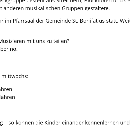
ikgruppe besteht aus Streichern, Blockflöten und Ce
 anderen musikalischen Gruppen gestaltete.
 im Pfarrsaal der Gemeinde St. Bonifatius statt. We
Musizieren mit uns zu teilen?
rberino
.
 mittwochs:
ahren
 Jahren
ig – so können die Kinder einander kennenlernen un