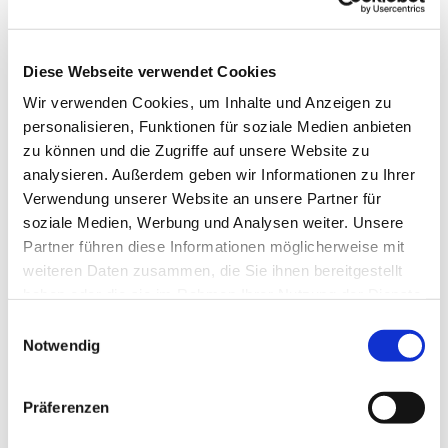
Diese Webseite verwendet Cookies
Wir verwenden Cookies, um Inhalte und Anzeigen zu
personalisieren, Funktionen für soziale Medien anbieten
zu können und die Zugriffe auf unsere Website zu
analysieren. Außerdem geben wir Informationen zu Ihrer
Verwendung unserer Website an unsere Partner für
soziale Medien, Werbung und Analysen weiter. Unsere
Partner führen diese Informationen möglicherweise mit
Kirchenvorstand
weiteren Daten zusammen, die Sie ihnen bereitgestellt
haben oder die sie im Rahmen Ihrer Nutzung der Dienste
gesammelt haben.
E
Notwendig
i
n
w
Präferenzen
i
l