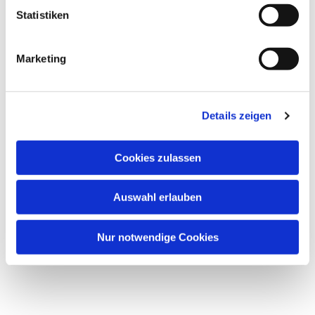
l
Statistiken
i
Pfarreirat
g
Marketing
u
n
g
Details zeigen
s
a
u
Cookies zulassen
s
w
Auswahl erlauben
a
Gemeinderäte
h
l
Nur notwendige Cookies