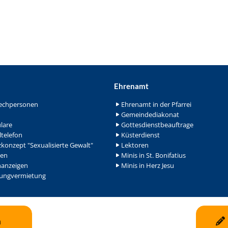
Ehrenamt
echpersonen
Ehrenamt in der Pfarrei
Gemeindediakonat
lare
Gottesdienstbeauftrage
ltelefon
Küsterdienst
konzept "Sexualisierte Gewalt"
Lektoren
en
Minis in St. Bonifatius
nanzeigen
Minis in Herz Jesu
ngvermietung
n