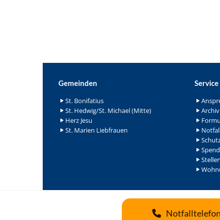
Gemeinden
Service
St. Bonifatius
Anspr
St. Hedwig/St. Michael (Mitte)
Archiv
Herz Jesu
Formu
St. Marien Liebfrauen
Notfal
Schutz
Spend
Stelle
Wohnu
Notfalltelefo