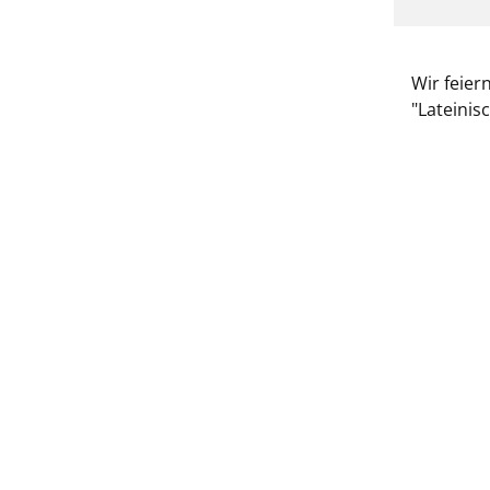
Wir feier
"Lateini