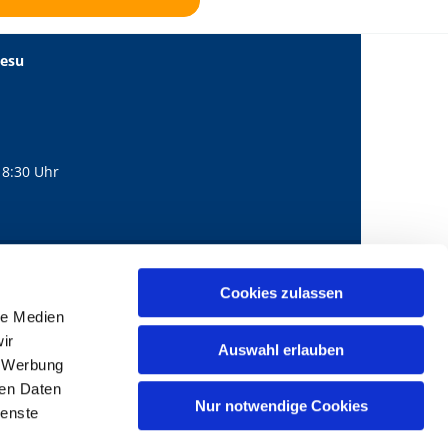
Jesu
18:30 Uhr
560
mail@bernhard-lichtenberg.berlin
Cookies zulassen

le Medien
ir
Auswahl erlauben
, Werbung
ren Daten
Nur notwendige Cookies
ienste