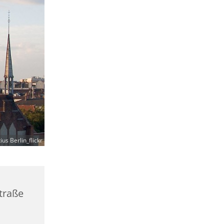
ius Berlin_flickr
straße