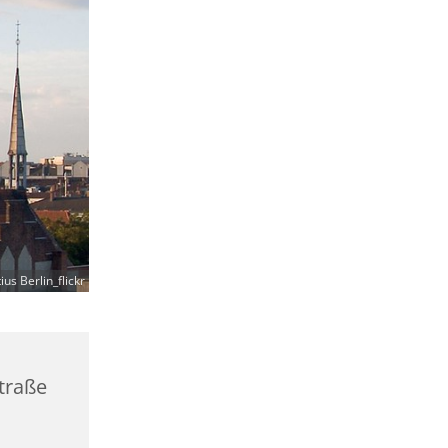
ius Berlin_flickr
straße