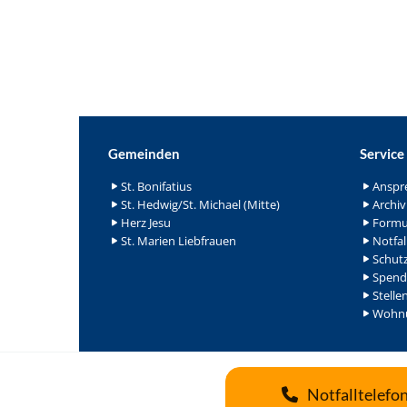
Gemeinden
Service
St. Bonifatius
Anspr
St. Hedwig/St. Michael (Mitte)
Archiv
Herz Jesu
Formu
St. Marien Liebfrauen
Notfal
Schutz
Spend
Stelle
Wohnu
Notfalltelefo