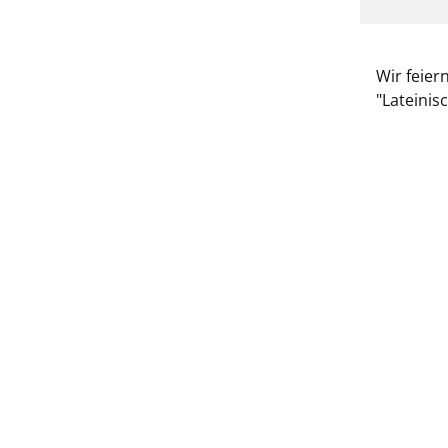
Wir feier
"Lateini