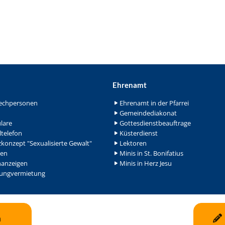
Ehrenamt
echpersonen
Ehrenamt in der Pfarrei
Gemeindediakonat
lare
Gottesdienstbeauftrage
ltelefon
Küsterdienst
konzept "Sexualisierte Gewalt"
Lektoren
en
Minis in St. Bonifatius
nanzeigen
Minis in Herz Jesu
ngvermietung
n