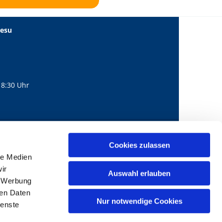
Jesu
18:30 Uhr
560
mail@bernhard-lichtenberg.berlin
Cookies zulassen

le Medien
ir
Auswahl erlauben
, Werbung
ren Daten
Nur notwendige Cookies
ienste