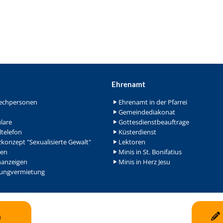
Ehrenamt
echpersonen
Ehrenamt in der Pfarrei
Gemeindediakonat
lare
Gottesdienstbeauftrage
ltelefon
Küsterdienst
konzept "Sexualisierte Gewalt"
Lektoren
en
Minis in St. Bonifatius
nanzeigen
Minis in Herz Jesu
ngvermietung
n