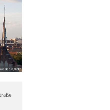
ius Berlin_flickr
straße