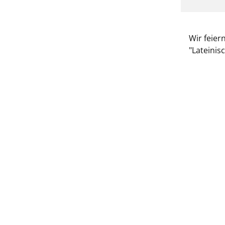
Wir feier
"Lateini