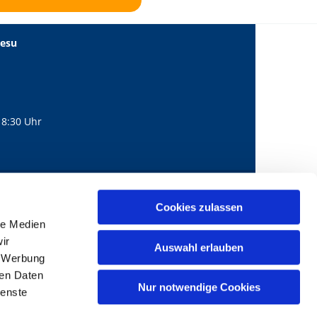
Jesu
18:30 Uhr
560
mail@bernhard-lichtenberg.berlin
Cookies zulassen

le Medien
ir
Auswahl erlauben
, Werbung
ren Daten
Nur notwendige Cookies
ienste