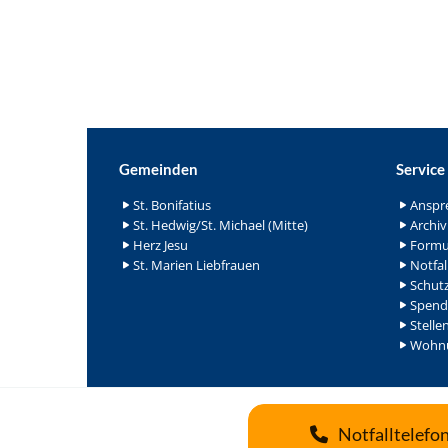
Gemeinden
Service
St. Bonifatius
Anspr
St. Hedwig/St. Michael (Mitte)
Archiv
Herz Jesu
Formu
St. Marien Liebfrauen
Notfal
Schutz
Spend
Stelle
Wohnu
Notfalltelefo