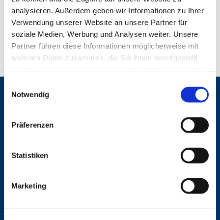
analysieren. Außerdem geben wir Informationen zu Ihrer
Verwendung unserer Website an unsere Partner für
soziale Medien, Werbung und Analysen weiter. Unsere
Partner führen diese Informationen möglicherweise mit
weiteren Daten zusammen, die Sie ihnen bereitgestellt
haben oder die sie im Rahmen Ihrer Nutzung der Dienste
gesammelt haben.
E
Notwendig
i
Gemeinden
n
St. Bonifatius
w
St. Hedwig/St. Michael (Mitte)
Präferenzen
i
Herz Jesu
l
St. Marien Liebfrauen
l
Statistiken
i
Service
g
Marketing
Ansprechpersonen
u
Archiv
n
Formulare
g
Notfalltelefon