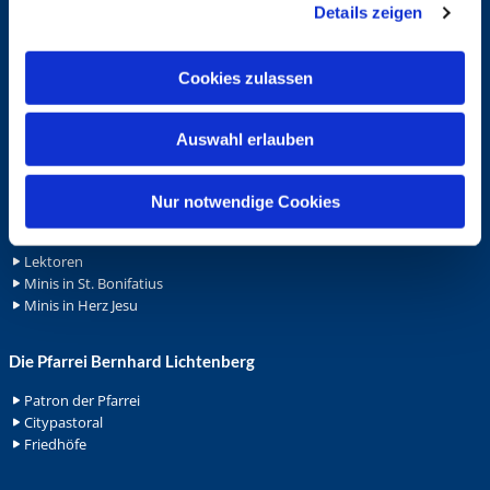
Details zeigen
s
Schutzkonzept "Sexualisierte Gewalt"
Spenden
a
Stellenanzeigen
u
Cookies zulassen
Wohnungvermietung
s
w
Ehrenamt
Auswahl erlauben
a
h
Ehrenamt in der Pfarrei
Gemeindediakonat
l
Nur notwendige Cookies
Gottesdienstbeauftrage
Küsterdienst
Lektoren
Minis in St. Bonifatius
Minis in Herz Jesu
Die Pfarrei Bernhard Lichtenberg
Patron der Pfarrei
Citypastoral
Friedhöfe