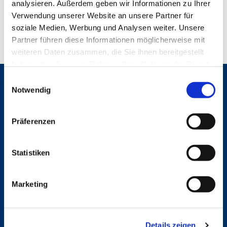
analysieren. Außerdem geben wir Informationen zu Ihrer
Verwendung unserer Website an unsere Partner für
soziale Medien, Werbung und Analysen weiter. Unsere
Partner führen diese Informationen möglicherweise mit
weiteren Daten zusammen, die Sie ihnen bereitgestellt
haben oder die sie im Rahmen Ihrer Nutzung der Dienste
gesammelt haben.
E
Gemeinden
Notwendig
i
St. Bonifatius
n
St. Hedwig/St. Michael (Mitte)
w
Präferenzen
Herz Jesu
i
St. Marien Liebfrauen
l
l
Statistiken
Service
i
g
Ansprechpersonen
Marketing
Archiv
u
Formulare
n
Notfalltelefon
g
Schutzkonzept "Sexualisierte Gewalt"
Details zeigen
s