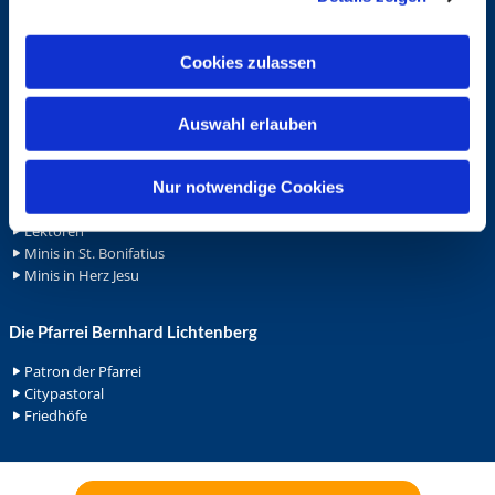
Spenden
a
Stellenanzeigen
Wohnungvermietung
u
Cookies zulassen
s
w
Ehrenamt
Auswahl erlauben
a
Ehrenamt in der Pfarrei
h
Gemeindediakonat
l
Nur notwendige Cookies
Gottesdienstbeauftrage
Küsterdienst
Lektoren
Minis in St. Bonifatius
Minis in Herz Jesu
Die Pfarrei Bernhard Lichtenberg
Patron der Pfarrei
Citypastoral
Friedhöfe