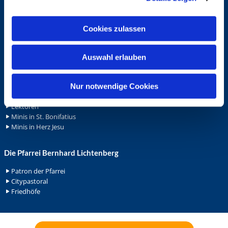
Spenden
a
Stellenanzeigen
Wohnungvermietung
u
Cookies zulassen
s
w
Ehrenamt
Auswahl erlauben
a
Ehrenamt in der Pfarrei
h
Gemeindediakonat
l
Nur notwendige Cookies
Gottesdienstbeauftrage
Küsterdienst
Lektoren
Minis in St. Bonifatius
Minis in Herz Jesu
Die Pfarrei Bernhard Lichtenberg
Patron der Pfarrei
Citypastoral
Friedhöfe