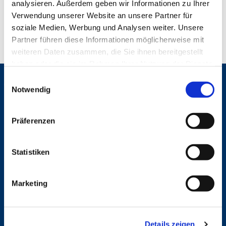
analysieren. Außerdem geben wir Informationen zu Ihrer
Verwendung unserer Website an unsere Partner für
soziale Medien, Werbung und Analysen weiter. Unsere
Partner führen diese Informationen möglicherweise mit
weiteren Daten zusammen, die Sie ihnen bereitgestellt
haben oder die sie im Rahmen Ihrer Nutzung der Dienste
gesammelt haben.
E
Gemeinden
Notwendig
i
St. Bonifatius
n
St. Hedwig/St. Michael (Mitte)
w
Präferenzen
Herz Jesu
i
St. Marien Liebfrauen
l
l
Statistiken
Service
i
g
Ansprechpersonen
Marketing
Archiv
u
Formulare
n
Notfalltelefon
g
Schutzkonzept "Sexualisierte Gewalt"
Details zeigen
s