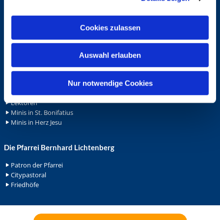
Spenden
a
Stellenanzeigen
Wohnungvermietung
u
Cookies zulassen
s
w
Ehrenamt
Auswahl erlauben
a
Ehrenamt in der Pfarrei
h
Gemeindediakonat
l
Nur notwendige Cookies
Gottesdienstbeauftrage
Küsterdienst
Lektoren
Minis in St. Bonifatius
Minis in Herz Jesu
Die Pfarrei Bernhard Lichtenberg
Patron der Pfarrei
Citypastoral
Friedhöfe