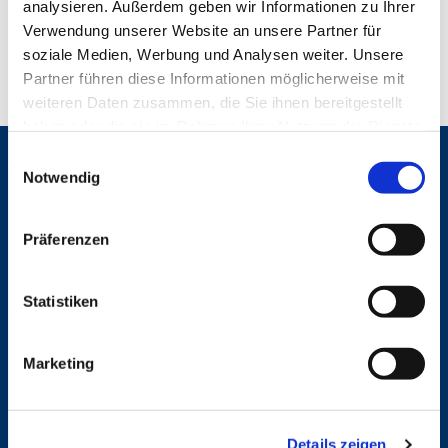
analysieren. Außerdem geben wir Informationen zu Ihrer
Verwendung unserer Website an unsere Partner für
soziale Medien, Werbung und Analysen weiter. Unsere
Partner führen diese Informationen möglicherweise mit
weiteren Daten zusammen, die Sie ihnen bereitgestellt
haben oder die sie im Rahmen Ihrer Nutzung der Dienste
gesammelt haben.
E
Gemeinden
Notwendig
i
St. Bonifatius
n
St. Hedwig/St. Michael (Mitte)
w
Präferenzen
Herz Jesu
i
St. Marien Liebfrauen
l
l
Statistiken
Service
i
g
Ansprechpersonen
Marketing
Archiv
u
Formulare
n
Notfalltelefon
g
Schutzkonzept "Sexualisierte Gewalt"
Details zeigen
s