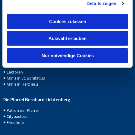
Details zeigen
s
Schutzkonzept "Sexualisierte Gewalt"
Spenden
a
Stellenanzeigen
u
Cookies zulassen
Wohnungvermietung
s
w
Ehrenamt
Auswahl erlauben
a
h
Ehrenamt in der Pfarrei
Gemeindediakonat
l
Nur notwendige Cookies
Gottesdienstbeauftrage
Küsterdienst
Lektoren
Minis in St. Bonifatius
Minis in Herz Jesu
Die Pfarrei Bernhard Lichtenberg
Patron der Pfarrei
Citypastoral
Friedhöfe