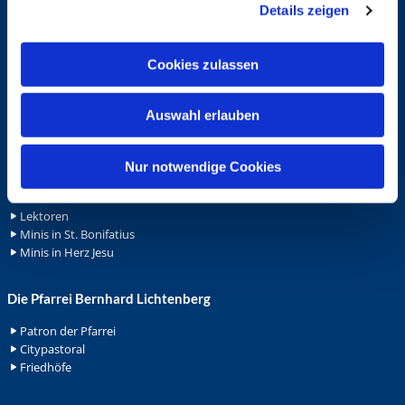
Details zeigen
s
Schutzkonzept "Sexualisierte Gewalt"
Spenden
a
Stellenanzeigen
u
Cookies zulassen
Wohnungvermietung
s
w
Ehrenamt
Auswahl erlauben
a
h
Ehrenamt in der Pfarrei
Gemeindediakonat
l
Nur notwendige Cookies
Gottesdienstbeauftrage
Küsterdienst
Lektoren
Minis in St. Bonifatius
Minis in Herz Jesu
Die Pfarrei Bernhard Lichtenberg
Patron der Pfarrei
Citypastoral
Friedhöfe