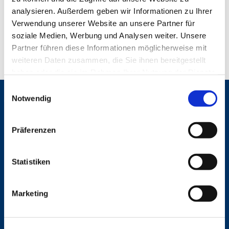
analysieren. Außerdem geben wir Informationen zu Ihrer
Verwendung unserer Website an unsere Partner für
soziale Medien, Werbung und Analysen weiter. Unsere
Partner führen diese Informationen möglicherweise mit
weiteren Daten zusammen, die Sie ihnen bereitgestellt
haben oder die sie im Rahmen Ihrer Nutzung der Dienste
gesammelt haben.
E
Notwendig
i
Gemeinden
n
St. Bonifatius
w
St. Hedwig/St. Michael (Mitte)
Präferenzen
i
Herz Jesu
l
St. Marien Liebfrauen
l
Statistiken
i
Service
g
Marketing
Ansprechpersonen
u
Archiv
n
Formulare
g
Notfalltelefon