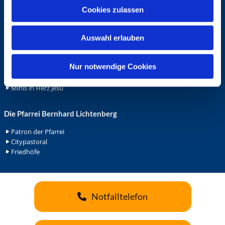
u
Ehrenamt
Cookies zulassen
s
Ehrenamt in der Pfarrei
w
Gemeindediakonat
Auswahl erlauben
a
Gottesdienstbeauftrage
h
Küsterdienst
l
Nur notwendige Cookies
Lektoren
Minis in St. Bonifatius
Minis in Herz Jesu
Die Pfarrei Bernhard Lichtenberg
Patron der Pfarrei
Citypastoral
Friedhöfe
Notfalltelefon