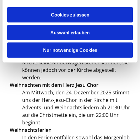
erzählen über 40 Kinder und Jugendliche der
a
Gemeinde beim diesjährigen Krippenspiel
u
Cookies zulassen
von einer Zusage für uns alle: Gott möchte
s
bei uns sein. Jesus wird als kleines Kind in der
w
Krippe geboren. Herzliche Einladung zum
Auswahl erlauben
a
Krippenspiel!
h
Bitte haben Sie Verständnis dafür, das wegen
l
Nur notwendige Cookies
Rücksichtnahme auf die Fluchtwege in der
Kirche keine Kinderwagen stehen können, sie
können jedoch vor der Kirche abgestellt
werden.
Weihnachten mit dem Herz Jesu Chor
Am Mittwoch, den 24. Dezember 2025 stimmt
uns der Herz-Jesu-Chor in der Kirche mit
Advents- und Weihnachtsliedern ab 21:30 Uhr
auf die Christmette ein, die um 22:00 Uhr
beginnt.
Weihnachtsferien
In den Ferien entfallen sowohl das Morgenlob