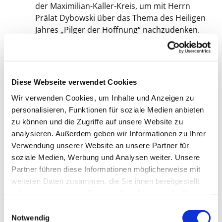
der Maximilian-Kaller-Kreis, um mit Herrn
Prälat Dybowski über das Thema des Heiligen
Jahres „Pilger der Hoffnung“ nachzudenken.
Gemeinderat
Herzliche Einladung zur nächsten
gemeinsamen Sitzung der beiden
Gemeinderäte St. Michael-Mitte und St.
Diese Webseite verwendet Cookies
Marien Liebfrauen am Mittwoch, den 12. März
Wir verwenden Cookies, um Inhalte und Anzeigen zu
um 19:00 Uhr in St. Michael-Mitte. Gäste sind
personalisieren, Funktionen für soziale Medien anbieten
wie immer herzlich willkommen.
zu können und die Zugriffe auf unsere Website zu
Kreuzwegandacht
analysieren. Außerdem geben wir Informationen zu Ihrer
Am Freitag, den 14. März 2025 herzliche
Verwendung unserer Website an unsere Partner für
Einladung zur Kreuzwegandacht um 17:45
soziale Medien, Werbung und Analysen weiter. Unsere
Uhr in St. Michael-Mitte. Im Anschluss feiern
Partner führen diese Informationen möglicherweise mit
wir die Heilige Messe
weiteren Daten zusammen, die Sie ihnen bereitgestellt
Gemeinde Herz Jesu
haben oder die sie im Rahmen Ihrer Nutzung der Dienste
gesammelt haben.
E
Kindergottesdienst an den Fastensonntagen
Notwendig
i