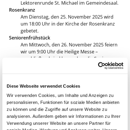
Lektorenrunde St. Michael im Gemeindesaal.
Rosenkranz
Am Dienstag, den 25. November 2025 wird
um 18:00 Uhr in der Kirche der Rosenkranz
gebetet.
Seniorenfrühstück
Am Mittwoch, den 26. November 2025 feiern
wir um 9:00 Uhr die Heilige Messe –
anschließend sind besonders die Senioren
herzlich zum Frühstück eingeladen.
Bernhardkreis
Am Donnerstag, den 27. November 2025 trifft
sich der Bernhardkreis um 15:00 Uhr im
Diese Webseite verwendet Cookies
Gemeindesaal mit Prälat Dybowski.
Wir verwenden Cookies, um Inhalte und Anzeigen zu
Orgeljubiläum
personalisieren, Funktionen für soziale Medien anbieten
Anlässlich des 65. Jahrestages der Orgelweihe
zu können und die Zugriffe auf unsere Website zu
lädt der Förderverein St. Michael am Freitag,
analysieren. Außerdem geben wir Informationen zu Ihrer
den 28. November und am Samstag, den 29.
Verwendung unserer Website an unsere Partner für
November 2025 – jeweils um 17:00 Uhr – zu
soziale Medien, Werbung und Analysen weiter. Unsere