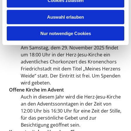
Cookies zulassen
s
Herzliche Einladung an alle Kinder an den
w
Adventssonntagen zum Kinder-gottesdienst
Auswahl erlauben
a
in der Krypta der Herz -Jesu Kirche. Wir
h
starten gemeinsam um 10:30 Uhr mit der
l
Gemeinde.
Nur notwendige Cookies
Adventliches Chorkonzert
Am Samstag, dem 29. November 2025 findet
um 18:00 Uhr in der Herz-Jesu-Kirche ein
adventliches Chorkonzert des Kronenchors
Friedrichstadt mit dem Titel „Meines Herzens
Weide“ statt. Der Eintritt ist frei. Um Spenden
wird gebeten.
Offene Kirche im Advent
Auch in diesem Jahr wird die Herz-Jesu-Kirche
an den Adventssonntagen in der Zeit von
12:00 Uhr bis 16:30 Uhr für eine Zeit der Stille,
für das persönliche Gebet und zur
Besichtigung geöffnet sein.