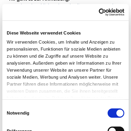
www.bernhard-lichtenberg.berlin/gruppen-und-
kreise/angebote-fuer-kinder/teenie-stunde-herz-
jesu
Diese Webseite verwendet Cookies
Wir verwenden Cookies, um Inhalte und Anzeigen zu
personalisieren, Funktionen für soziale Medien anbieten
zu können und die Zugriffe auf unsere Website zu
analysieren. Außerdem geben wir Informationen zu Ihrer
Verwendung unserer Website an unsere Partner für
soziale Medien, Werbung und Analysen weiter. Unsere
Partner führen diese Informationen möglicherweise mit
weiteren Daten zusammen, die Sie ihnen bereitgestellt
haben oder die sie im Rahmen Ihrer Nutzung der Dienste
gesammelt haben.
E
Notwendig
i
n
w
Präferenzen