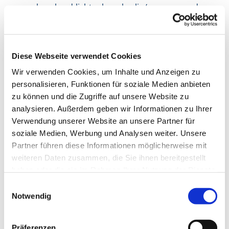
www.bernhard-lichtenberg.berlin/gruppen-und-
kreise/angebote-fuer-kinder/teenie-stunde-herz-
jesu
Diese Webseite verwendet Cookies
Wir verwenden Cookies, um Inhalte und Anzeigen zu
personalisieren, Funktionen für soziale Medien anbieten
zu können und die Zugriffe auf unsere Website zu
analysieren. Außerdem geben wir Informationen zu Ihrer
Verwendung unserer Website an unsere Partner für
soziale Medien, Werbung und Analysen weiter. Unsere
Partner führen diese Informationen möglicherweise mit
weiteren Daten zusammen, die Sie ihnen bereitgestellt
haben oder die sie im Rahmen Ihrer Nutzung der Dienste
gesammelt haben.
E
Notwendig
i
n
w
Präferenzen