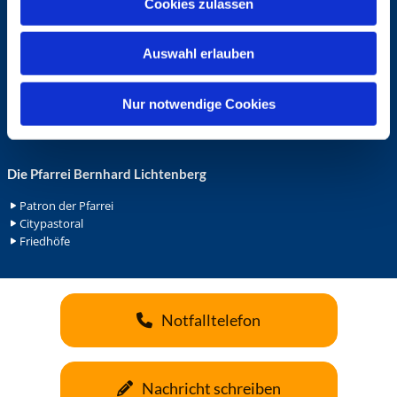
Cookies zulassen
s
Ehrenamt in der Pfarrei
w
Gemeindediakonat
Auswahl erlauben
a
Gottesdienstbeauftrage
Küsterdienst
h
Lektoren
l
Nur notwendige Cookies
Minis in St. Bonifatius
Minis in Herz Jesu
Die Pfarrei Bernhard Lichtenberg
Patron der Pfarrei
Citypastoral
Friedhöfe
Notfalltelefon
Nachricht schreiben