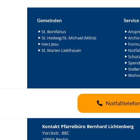
Gemeinden
Service
St. Bonifatius
Anspr
St. Hedwig/St. Michael (Mitte)
Archiv
Herz Jesu
Formu
St. Marien Liebfrauen
Notfal
Schutz
Spend
Stelle
Wohnu
Notfalltelefo
Kontakt Pfarreibüro Bernhard Lichtenberg
Yorckstr. 88C
10965 Berlin