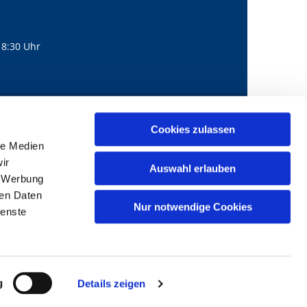
18:30 Uhr
560
mail@bernhard-lichtenberg.berlin
Cookies zulassen

le Medien
ir
Auswahl erlauben
, Werbung
ren Daten
Nur notwendige Cookies
ienste
g
Details zeigen