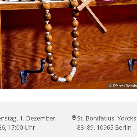
© Pfarrei Bernh
enstag, 1. Dezember
St. Bonifatius, Yorck
26, 17:00 Uhr
88–89, 10965 Berlin