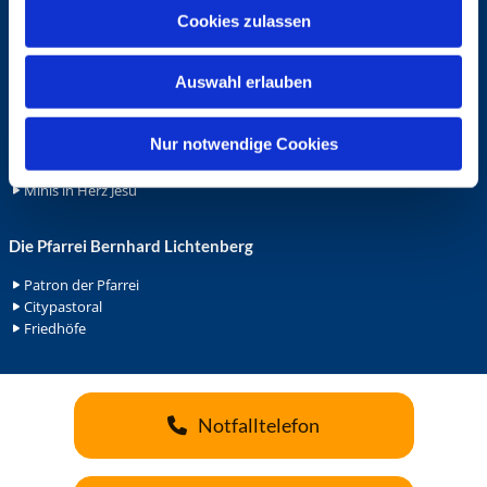
u
Cookies zulassen
Ehrenamt
s
Ehrenamt in der Pfarrei
w
Gemeindediakonat
Auswahl erlauben
a
Gottesdienstbeauftrage
h
Küsterdienst
l
Nur notwendige Cookies
Lektoren
Minis in St. Bonifatius
Minis in Herz Jesu
Die Pfarrei Bernhard Lichtenberg
Patron der Pfarrei
Citypastoral
Friedhöfe
Notfalltelefon