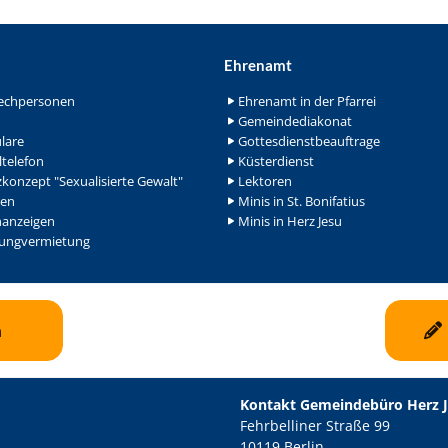
Ehrenamt
echpersonen
Ehrenamt in der Pfarrei
Gemeindediakonat
lare
Gottesdienstbeauftrage
ltelefon
Küsterdienst
konzept "Sexualisierte Gewalt"
Lektoren
en
Minis in St. Bonifatius
nanzeigen
Minis in Herz Jesu
ngvermietung
n
Kontakt Gemeindebüro Herz 
Fehrbelliner Straße 99
10119 Berlin