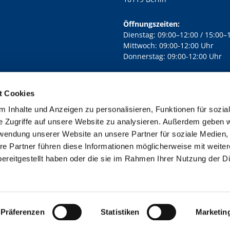
Öffnungszeiten:
Dienstag: 09:00–12:00 / 15:00–
Mittwoch: 09:00-12:00 Uhr
Donnerstag: 09:00-12:00 Uhr
t Cookies
rd Lichtenberg Berlin-Mitte · Yorckstr. 88C, 10965 Berlin
030 7890

 Inhalte und Anzeigen zu personalisieren, Funktionen für sozia
Kontaktinformationen
Impressum
e Zugriffe auf unsere Website zu analysieren. Außerdem geben w
rwendung unserer Website an unsere Partner für soziale Medien
re Partner führen diese Informationen möglicherweise mit weite
ereitgestellt haben oder die sie im Rahmen Ihrer Nutzung der D
Impressum
Datenschutzerklärung
ChurchDesk-Login
Präferenzen
Statistiken
Marketin