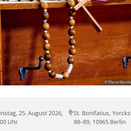
© Pfarrei Bernh
nstag, 25. August 2026,
St. Bonifatius, Yorck
:00 Uhr
88–89, 10965 Berlin