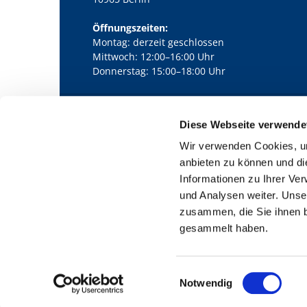
Öffnungszeiten:
Montag: derzeit geschlossen
Mittwoch: 12:00–16:00 Uhr
Donnerstag: 15:00–18:00 Uhr
Diese Webseite verwende
Kath. Kirchengemeinde Pfarrei Bernha

Wir verwenden Cookies, um
anbieten zu können und di
Informationen zu Ihrer Ve
und Analysen weiter. Unse
zusammen, die Sie ihnen b
gesammelt haben.
E
Notwendig
i