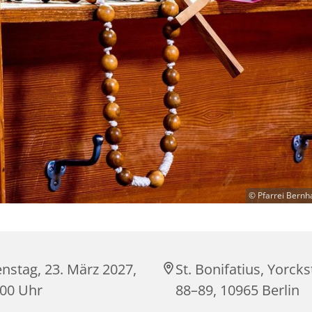
© Pfarrei Bernh
nstag, 23. März 2027,
St. Bonifatius, Yorck
:00 Uhr
88–89, 10965 Berlin