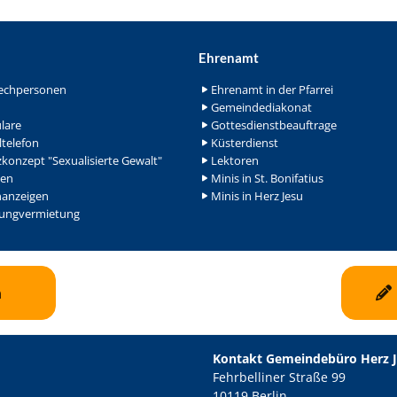
Ehrenamt
echpersonen
Ehrenamt in der Pfarrei
Gemeindediakonat
lare
Gottesdienstbeauftrage
ltelefon
Küsterdienst
konzept "Sexualisierte Gewalt"
Lektoren
en
Minis in St. Bonifatius
nanzeigen
Minis in Herz Jesu
ngvermietung
n
Kontakt Gemeindebüro Herz 
Fehrbelliner Straße 99
10119 Berlin