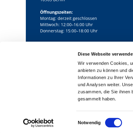
Öffnungszeiten:
Montag: derzeit geschlossen
Mittwoch: 12:00–16:00 Uhr
Donnerstag: 15:00–18:00 Uhr
Diese Webseite verwende
Kath. Kirchengemeinde Pfarrei Bernha

Wir verwenden Cookies, um
anbieten zu können und di
Informationen zu Ihrer Ve
und Analysen weiter. Unse
zusammen, die Sie ihnen b
gesammelt haben.
E
Notwendig
i