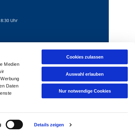
18:30 Uhr
560
mail@bernhard-lichtenberg.berlin
Cookies zulassen

le Medien
ir
Auswahl erlauben
, Werbung
ren Daten
Nur notwendige Cookies
ienste
g
Details zeigen