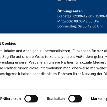
Öffnungszeiten:
Dienstag: 09:00–12:00 / 15:00–
Mittwoch: 09:00-12:00 Uhr
Donnerstag: 09:00-12:00 Uhr
t Cookies
rd Lichtenberg Berlin-Mitte · Yorckstr. 88C, 10965 Berlin
030 7890

 Inhalte und Anzeigen zu personalisieren, Funktionen für sozia
Kontaktinformationen
Impressum
e Zugriffe auf unsere Website zu analysieren. Außerdem geben w
rwendung unserer Website an unsere Partner für soziale Medien
re Partner führen diese Informationen möglicherweise mit weite
ereitgestellt haben oder die sie im Rahmen Ihrer Nutzung der D
Impressum
Datenschutzerklärung
ChurchDesk-Login
Präferenzen
Statistiken
Marketin