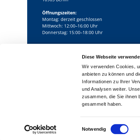
Öffnungszeiten:
Montag: derzeit geschlossen
Mittwoch: 12:00–16:00 Uhr
Donnerstag: 15:00–18:00 Uhr
Diese Webseite verwende
Kath. Kirchengemeinde Pfarrei Bernha

Wir verwenden Cookies, um
anbieten zu können und di
Informationen zu Ihrer Ve
und Analysen weiter. Unse
zusammen, die Sie ihnen b
gesammelt haben.
E
Notwendig
i