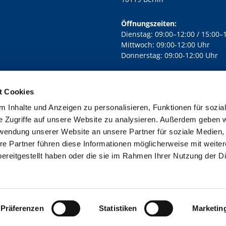
Öffnungszeiten:
Dienstag: 09:00–12:00 / 15:00–
Mittwoch: 09:00-12:00 Uhr
Donnerstag: 09:00-12:00 Uhr
t Cookies
rd Lichtenberg Berlin-Mitte · Yorckstr. 88C, 10965 Berlin
030 7890

 Inhalte und Anzeigen zu personalisieren, Funktionen für sozia
Kontaktinformationen
Impressum
e Zugriffe auf unsere Website zu analysieren. Außerdem geben w
rwendung unserer Website an unsere Partner für soziale Medien
re Partner führen diese Informationen möglicherweise mit weite
ereitgestellt haben oder die sie im Rahmen Ihrer Nutzung der D
Impressum
Datenschutzerklärung
ChurchDesk-Login
Präferenzen
Statistiken
Marketin