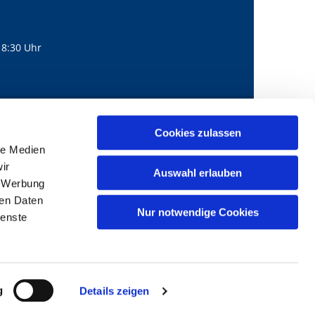
18:30 Uhr
560
mail@bernhard-lichtenberg.berlin
Cookies zulassen

le Medien
ir
Auswahl erlauben
, Werbung
ren Daten
Nur notwendige Cookies
ienste
g
Details zeigen