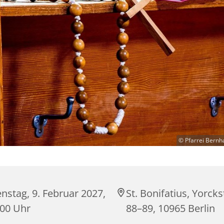
© Pfarrei Bernh
nstag, 9. Februar 2027,
St. Bonifatius, Yorck
:00 Uhr
88–89, 10965 Berlin