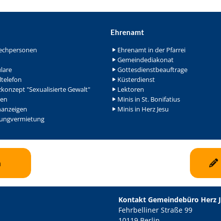
Ehrenamt
echpersonen
Ehrenamt in der Pfarrei
Gemeindediakonat
lare
Gottesdienstbeauftrage
ltelefon
Küsterdienst
konzept "Sexualisierte Gewalt"
Lektoren
en
Minis in St. Bonifatius
nanzeigen
Minis in Herz Jesu
ngvermietung
n
Kontakt Gemeindebüro Herz 
Fehrbelliner Straße 99
10119 Berlin