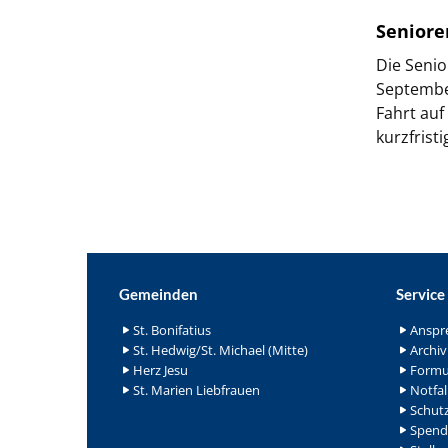
Seniore
Die Senio
Septembe
Fahrt auf
kurzfrist
Gemeinden
Service
St. Bonifatius
Anspr
St. Hedwig/St. Michael (Mitte)
Archiv
Herz Jesu
Formu
St. Marien Liebfrauen
Notfal
Schutz
Spend