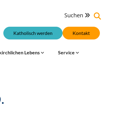
Suchen

Katholisch werden
Kontakt
kirchlichen Lebens
Service
.