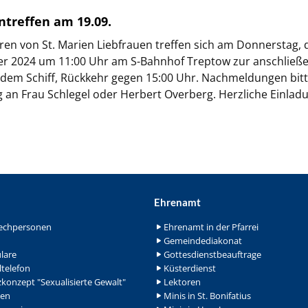
ntreffen am 19.09.
ren von St. Marien Liebfrauen treffen sich am Donnerstag, 
r 2024 um 11:00 Uhr am S-Bahnhof Treptow zur anschließ
 dem Schiff, Rückkehr gegen 15:00 Uhr. Nachmeldungen bit
ig an Frau Schlegel oder Herbert Overberg. Herzliche Einlad
Ehrenamt
echpersonen
Ehrenamt in der Pfarrei
Gemeindediakonat
lare
Gottesdienstbeauftrage
ltelefon
Küsterdienst
konzept "Sexualisierte Gewalt"
Lektoren
en
Minis in St. Bonifatius