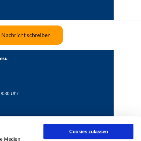
Nachricht schreiben
Jesu
18:30 Uhr
560
mail@bernhard-lichtenberg.berlin
Cookies zulassen

le Medien