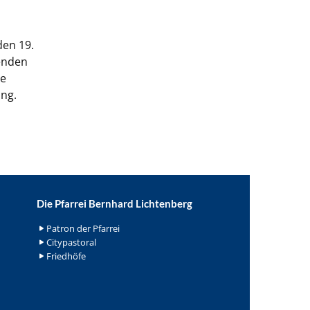
den 19.
enden
te
ung.
Die Pfarrei Bernhard Lichtenberg
Patron der Pfarrei
Citypastoral
Friedhöfe