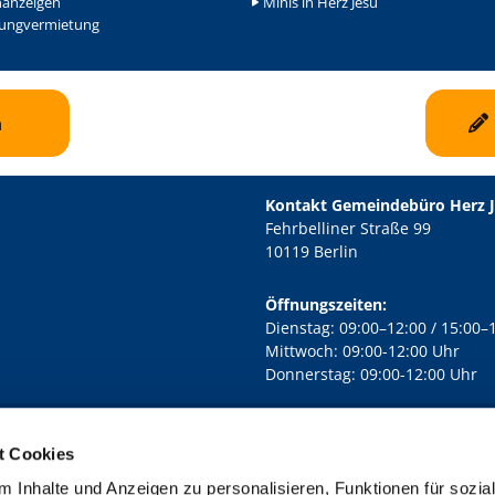
nanzeigen
Minis in Herz Jesu
ngvermietung
n
Kontakt Gemeindebüro Herz 
Fehrbelliner Straße 99
10119 Berlin
Öffnungszeiten:
Dienstag: 09:00–12:00 / 15:00–
Mittwoch: 09:00-12:00 Uhr
Donnerstag: 09:00-12:00 Uhr
t Cookies
rd Lichtenberg Berlin-Mitte · Yorckstr. 88C, 10965 Berlin
030 7890

 Inhalte und Anzeigen zu personalisieren, Funktionen für sozia