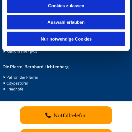
u
Cookies zulassen
Ehrenamt
s
Ehrenamt in der Pfarrei
w
Gemeindediakonat
Auswahl erlauben
a
Gottesdienstbeauftrage
h
Küsterdienst
l
Nur notwendige Cookies
Lektoren
Minis in St. Bonifatius
Minis in Herz Jesu
Die Pfarrei Bernhard Lichtenberg
Patron der Pfarrei
Citypastoral
Friedhöfe
Notfalltelefon