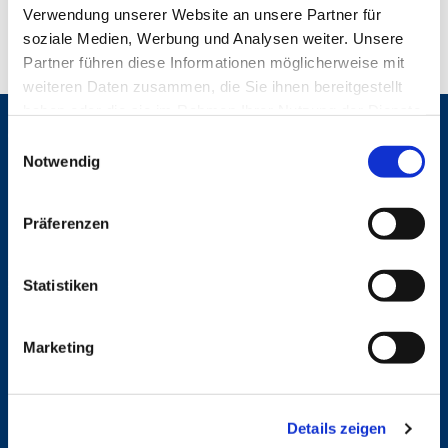
Verwendung unserer Website an unsere Partner für
soziale Medien, Werbung und Analysen weiter. Unsere
Partner führen diese Informationen möglicherweise mit
weiteren Daten zusammen, die Sie ihnen bereitgestellt
haben oder die sie im Rahmen Ihrer Nutzung der Dienste
gesammelt haben.
Gemeinden
E
Notwendig
i
St. Bonifatius
n
St. Hedwig/St. Michael (Mitte)
Herz Jesu
w
Präferenzen
St. Marien Liebfrauen
i
l
Service
l
Statistiken
i
Ansprechpersonen
g
Archiv
Marketing
u
Formulare
Notfalltelefon
n
Schutzkonzept "Sexualisierte Gewalt"
g
Spenden
Details zeigen
s
Stellenanzeigen