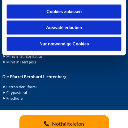
a
Wohnungvermietung
u
Cookies zulassen
s
Ehrenamt
w
Auswahl erlauben
Ehrenamt in der Pfarrei
a
Gemeindediakonat
h
Gottesdienstbeauftrage
l
Nur notwendige Cookies
Küsterdienst
Lektoren
Minis in St. Bonifatius
Minis in Herz Jesu
Die Pfarrei Bernhard Lichtenberg
Patron der Pfarrei
Citypastoral
Friedhöfe
Notfalltelefon