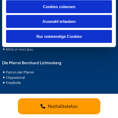
u
Cookies zulassen
Ehrenamt
s
w
Ehrenamt in der Pfarrei
Auswahl erlauben
a
Gemeindediakonat
Gottesdienstbeauftrage
h
Küsterdienst
l
Nur notwendige Cookies
Lektoren
Minis in St. Bonifatius
Minis in Herz Jesu
Die Pfarrei Bernhard Lichtenberg
Patron der Pfarrei
Citypastoral
Friedhöfe
Notfalltelefon