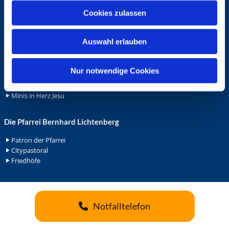
u
Cookies zulassen
Ehrenamt
s
w
Ehrenamt in der Pfarrei
Auswahl erlauben
a
Gemeindediakonat
Gottesdienstbeauftrage
h
Küsterdienst
l
Nur notwendige Cookies
Lektoren
Minis in St. Bonifatius
Minis in Herz Jesu
Die Pfarrei Bernhard Lichtenberg
Patron der Pfarrei
Citypastoral
Friedhöfe
Notfalltelefon