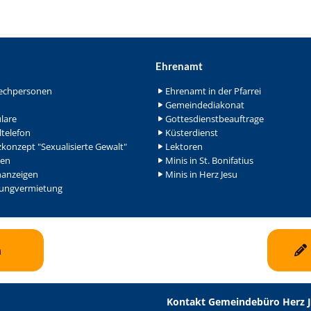
Ehrenamt
echpersonen
Ehrenamt in der Pfarrei
Gemeindediakonat
lare
Gottesdienstbeauftrage
ltelefon
Küsterdienst
konzept "Sexualisierte Gewalt"
Lektoren
en
Minis in St. Bonifatius
nanzeigen
Minis in Herz Jesu
ngvermietung
n
Kontakt Gemeindebüro Herz 