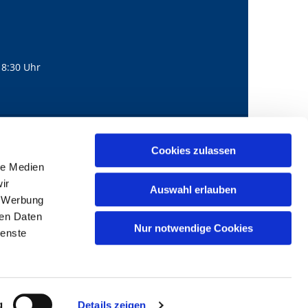
18:30 Uhr
560
mail@bernhard-lichtenberg.berlin
Cookies zulassen

le Medien
ir
Auswahl erlauben
, Werbung
ren Daten
Nur notwendige Cookies
ienste
g
Details zeigen