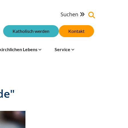
Suchen

Katholisch werden
Kontakt
kirchlichen Lebens
Service
de"