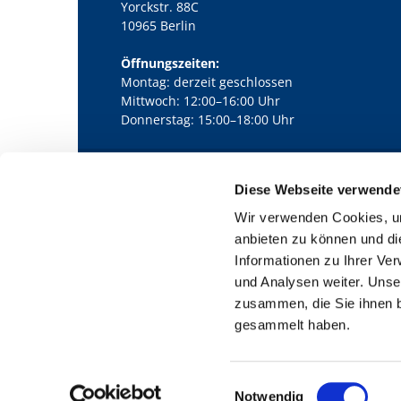
Yorckstr. 88C
10965 Berlin
Öffnungszeiten:
Montag: derzeit geschlossen
Mittwoch: 12:00–16:00 Uhr
Donnerstag: 15:00–18:00 Uhr
Diese Webseite verwende
Kath. Kirchengemeinde Pfarrei Bernha

Wir verwenden Cookies, um
anbieten zu können und di
Informationen zu Ihrer Ve
und Analysen weiter. Unse
zusammen, die Sie ihnen b
gesammelt haben.
E
Notwendig