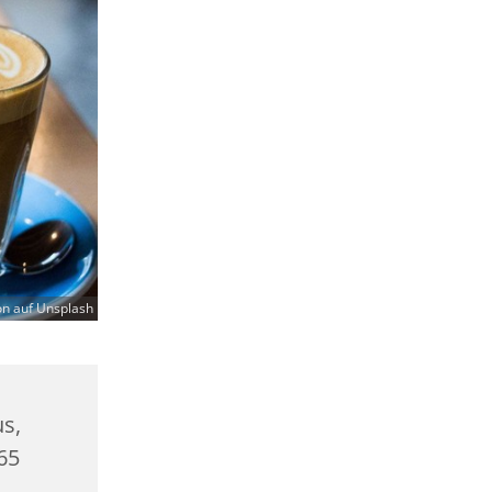
on auf Unsplash
us,
65