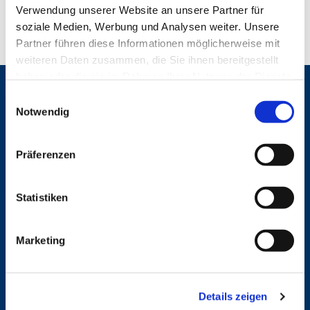
Verwendung unserer Website an unsere Partner für
soziale Medien, Werbung und Analysen weiter. Unsere
Partner führen diese Informationen möglicherweise mit
weiteren Daten zusammen, die Sie ihnen bereitgestellt
haben oder die sie im Rahmen Ihrer Nutzung der Dienste
gesammelt haben.
Gemeinden
E
Notwendig
i
St. Bonifatius
n
St. Hedwig/St. Michael (Mitte)
Herz Jesu
w
Präferenzen
St. Marien Liebfrauen
i
l
Service
l
Statistiken
i
Ansprechpersonen
g
Archiv
Marketing
u
Formulare
Notfalltelefon
n
Schutzkonzept "Sexualisierte Gewalt"
g
Spenden
Details zeigen
s
Stellenanzeigen