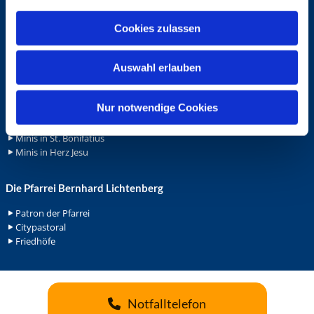
a
Wohnungvermietung
u
Cookies zulassen
s
Ehrenamt
w
Auswahl erlauben
Ehrenamt in der Pfarrei
a
Gemeindediakonat
h
Gottesdienstbeauftrage
l
Nur notwendige Cookies
Küsterdienst
Lektoren
Minis in St. Bonifatius
Minis in Herz Jesu
Die Pfarrei Bernhard Lichtenberg
Patron der Pfarrei
Citypastoral
Friedhöfe
Notfalltelefon