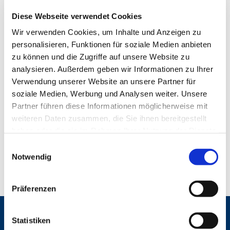
Diese Webseite verwendet Cookies
Wir verwenden Cookies, um Inhalte und Anzeigen zu
personalisieren, Funktionen für soziale Medien anbieten
zu können und die Zugriffe auf unsere Website zu
analysieren. Außerdem geben wir Informationen zu Ihrer
Verwendung unserer Website an unsere Partner für
soziale Medien, Werbung und Analysen weiter. Unsere
Partner führen diese Informationen möglicherweise mit
weiteren Daten zusammen, die Sie ihnen bereitgestellt
haben oder die sie im Rahmen Ihrer Nutzung der Dienste
gesammelt haben.
E
Notwendig
i
n
w
Präferenzen
i
l
Gemeinden
l
Statistiken